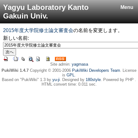
Yagyu Laboratory Kanto
Menu
Gakuin Univ.
2015年度大学院修士論文審査会
の名前を変更します。
新しい名前:
Site admin:
yagmasa
PukiWiki 1.4.7
Copyright © 2001-2006
PukiWiki Developers Team
. License
is
GPL
.
Based on "PukiWiki" 1.3 by
yu-ji
. Designed by
180style
. Powered by PHP .
HTML convert time: 0.011 sec.