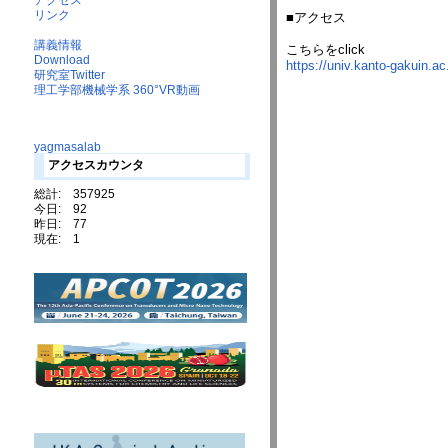
アクセス
リンク
■アクセス
講義情報
こちらをclick
Download
https://univ.kanto-gakuin.ac
研究室Twitter
理工学部機械学系 360°VR動画
yagmasalab
アクセスカウンタ
総計: 357925
今日: 92
昨日: 77
現在: 1