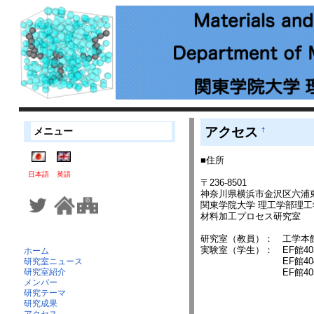
アクセス
メニュー
†
■住所
日本語
英語
〒236-8501
神奈川県横浜市金沢区六浦東1
関東学院大学 理工学部理
材料加工プロセス研究室
研究室（教員）： 工学本館
実験室（学生）： EF館4
ホーム
EF館404（材料
研究室ニュース
EF館405（学生
研究室紹介
メンバー
研究テーマ
研究成果