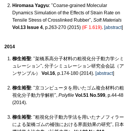
Hiromasa Yagyu
: "Coarse-grained Molecular
Dynamics Simulation of the Effects of Strain Rate on
Tensile Stress of Crosslinked Rubber",
Soft Materials
Vol.13 Issue 4
, p.263-270 (2015)
(IF 1.619)
.
[abstract
]
2014
柳生裕聖
: "架橋系高分子材料の粗視化分子動力学シミ
ュレーション", 分子シミュレーション研究会会誌（ア
ンサンブル）
Vol.16
, p.174-180 (2014).
[abstract
]
柳生裕聖
: "京コンピュータを用いたゴム複合材料の粗
視化分子動力学解析",
Polyfile
Vol.51 No.599
, p.44-48
(2014).
柳生裕聖
: "粗視化分子動力学法を用いたナノフィラー
による架橋ゴムの補強における界面効果の研究", 日本