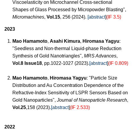
Viscoelasticity on Microchannel Cross-sectional
Shapes of Glass Processed by Micropowder Blasting",
Micromachines
,
Vol.15
, 256 (2024).
[abstract
]
(IF 3.5)
2023
Mao Hamamoto
,
Asahi Kimura
,
Hiromasa Yagyu
:
"Seedless and Non-thermal Liquid-phase Reduction
Synthesis of Gold Nanotriangles",
MRS Advances
,
Vol.8 Issue18
, pp.1022-1027 (2023).
[abstract
]
(IF 0.809)
Mao Hamamoto
,
Hiromasa Yagyu
: "Particle Size
Distribution and Au Concentration Dependence of the
Refractive-Index Sensitivity of LSPR Sensors Based on
Gold Nanoparticles",
Journal of Nanoparticle Research
,
Vol.25
,158 (2023).
[abstract
]
(IF 2.533)
2022