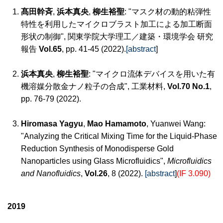
髙田幹斉
,
浜本真央
,
柳生裕聖
: "マスク材の動的粘弾性
特性を利用したマイクロブラスト加工による加工断面
形状の制御", 関東学院大学理工／建築・環境学会 研究
報告
Vol.65
, pp. 41-45 (2022).
[abstract
]
浜本真央
,
柳生裕聖
: "マイクロ流体デバイスを用いた有
機溶媒分散金ナノ粒子の合成", 工業材料,
Vol.70 No.1
,
pp. 76-79 (2022).
Hiromasa Yagyu
,
Mao Hamamoto
, Yuanwei Wang:
"Analyzing the Critical Mixing Time for the Liquid-Phase
Reduction Synthesis of Monodisperse Gold
Nanoparticles using Glass Microfluidics",
Microfluidics
and Nanofluidics
,
Vol.26
, 8 (2022).
[abstract
]
(IF 3.090)
2019