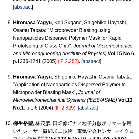
[abstract
]
Hiromasa Yagyu
, Koji Sugano, Shigehiko Hayashi,
Osamu Tabata: "Micropowder Blasting using
Nanoparticles Dispersed Polymer Mask for Rapid
Prototyping of Glass Chip",
Journal of Micromechanics
and Microengineering (Institute of Physics)
Vol.15 No.6
,
p.1236-1241 (2005)
(IF 2.282)
.
[abstract
]
Hiromasa Yagyu
, Shigehiko Hayashi, Osamu Tabata:
"Application of Nanoparticles Dispersed Polymer to
Micropowder Blasting Mask",
Journal of
Microelectromechanical Systems (IEEE/ASME)
Vol.13
No.1
, p.1-6 (2004)
(IF 2.829)
.
[abstract
]
柳生裕聖
, 林茂彦, 田畑修: "ナノ粒子分散ポリマーを用
いたレーザー微細加工技術", 電気学会センサ･マイクロ
マシン準部門誌
Vol.123-E No.10
, p.429-435 (2003).