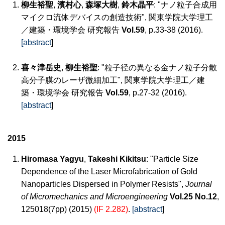
柳生裕聖
,
濱村心
,
森塚大樹
,
鈴木晶平
: "ナノ粒子合成用
マイクロ流体デバイスの創造技術", 関東学院大学理工
／建築・環境学会 研究報告
Vol.59
, p.33-38 (2016).
[abstract
]
喜々津岳史
,
柳生裕聖
: "粒子径の異なる金ナノ粒子分散
高分子膜のレーザ微細加工", 関東学院大学理工／建
築・環境学会 研究報告
Vol.59
, p.27-32 (2016).
[abstract
]
2015
Hiromasa Yagyu
,
Takeshi Kikitsu
: "Particle Size
Dependence of the Laser Microfabrication of Gold
Nanoparticles Dispersed in Polymer Resists",
Journal
of Micromechanics and Microengineering
Vol.25 No.12
,
125018(7pp) (2015)
(IF 2.282)
.
[abstract
]