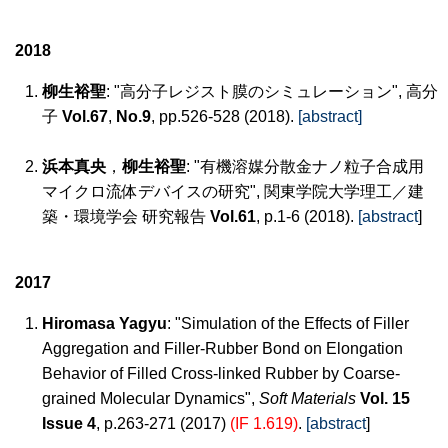
2018
柳生裕聖
: "高分子レジスト膜のシミュレーション", 高分
子
Vol.67
,
No.9
, pp.526-528 (2018).
[abstract]
浜本真央
，
柳生裕聖
: "有機溶媒分散金ナノ粒子合成用
マイクロ流体デバイスの研究", 関東学院大学理工／建
築・環境学会 研究報告
Vol.61
, p.1-6 (2018).
[abstract
]
2017
Hiromasa Yagyu
: "Simulation of the Effects of Filler
Aggregation and Filler-Rubber Bond on Elongation
Behavior of Filled Cross-linked Rubber by Coarse-
grained Molecular Dynamics",
Soft Materials
Vol. 15
Issue 4
, p.263-271 (2017)
(IF 1.619)
.
[abstract
]