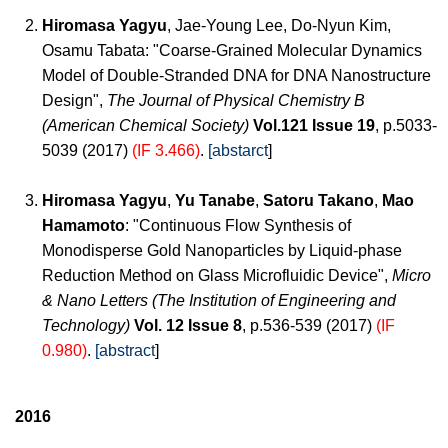
Hiromasa Yagyu
, Jae-Young Lee, Do-Nyun Kim,
Osamu Tabata: "Coarse-Grained Molecular Dynamics
Model of Double-Stranded DNA for DNA Nanostructure
Design",
The Journal of Physical Chemistry B
(American Chemical Society)
Vol.121 Issue 19
, p.5033-
5039 (2017)
(IF 3.466)
.
[abstarct
]
Hiromasa Yagyu
,
Yu Tanabe
,
Satoru Takano
,
Mao
Hamamoto
: "Continuous Flow Synthesis of
Monodisperse Gold Nanoparticles by Liquid-phase
Reduction Method on Glass Microfluidic Device",
Micro
& Nano Letters (The Institution of Engineering and
Technology)
Vol. 12 Issue 8
, p.536-539 (2017)
(IF
0.980)
.
[abstract
]
2016