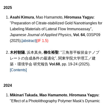
2025
Asahi Kimura
, Mao Hamamoto,
Hiromasa Yagyu
:
"Preparation of Citrate-stabilized Gold Nanotriangles for
Labeling Materials of Lateral Flow Immunoassay",
Japanese Journal of Applied Physics
,
Vol. 64
, 03SP09
(2025).
[abstract]
(IF 1.5)
木村朝陽
, 浜本真央,
柳生裕聖
: "三角形平板状金ナノプ
レートの合成条件の最適化", 関東学院大学理工／建
築・環境学会 研究報告
Vol.68
, pp. 19-24 (2025).
[Contents]
2024
Mikinari Takada
,
Mao Hamamoto
,
Hiromasa Yagyu
:
"Effect of a Photolithography Polymer Mask's Dynamic