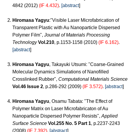
4842 (2012)
(IF 4.432)
.
[abstract
]
Hiromasa Yagyu
:"Visible Laser Microfabrication of
Transparent Plastic with Au Nanoparticle Dispersed
Polymer Film",
Journal of Materials Processing
Technology
Vol.210
, p.1153-1158 (2010)
(IF 6.162)
.
[abstract
]
Hiromasa Yagyu
, Takayuki Utsumi: "Coarse-Grained
Molecular Dynamics Simulations of Nanofilled
Crosslinked Rubber",
Computational Materials Science
Vol.46 Issue 2
, p.286-292 (2009)
(IF 3.572)
.
[abstract
]
Hiromasa Yagyu
, Osamu Tabata: "The Effect of
Polymer Matrix on Laser Microfabricaton of Au
Nanoparticle Dispersed Polymer Resists",
Applied
Surface Science
Vol.255 No. 5 Part 1
, p.2237-2243
(2008)
(IF 7.392)
.
[abstract
]