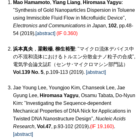
Mao Hamamoto
,
Yiang Liang
,
Hiromasa Yagyu
:
"Synthesis of Gold Nanoparticles Dispersion in Toluene
using Immiscible Fluid Flow in Microfluidic Device",
Electronics and Communications in Japan
,
102
, pp.48-
54 (2019).
[abstract]
(IF 0.360)
浜本真央
，
梁毅楊
,
柳生裕聖
: "マイクロ流体デバイス中
の不混和流体におけるトルエン分散金ナノ粒子の合成",
電気学会論文誌E（センサ･マイクロマシン部門誌）
Vol.139 No. 5
, p.109-113 (2019).
[abstract]
Jae Young Lee, Youngjoo Kim, Chanseok Lee, Jae
Gyung Lee,
Hiromasa Yagyu
, Osamu Tabata, Do-Nyun
Kim: "Investigating the Sequence-dependent
Mechanical Properties of DNA Nick for Applications in
Twisted DNA Nanostructure Design",
Nucleic Acids
Research
,
Vol.47
, p.93-102 (2019).
(IF 19.160)
.
[abstract]