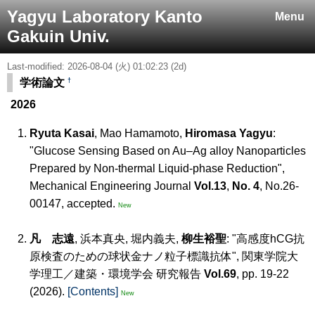
Yagyu Laboratory Kanto
Menu
Gakuin Univ.
Last-modified: 2026-08-04 (火) 01:02:23 (2d)
†
学術論文
2026
Ryuta Kasai
, Mao Hamamoto,
Hiromasa Yagyu
:
"Glucose Sensing Based on Au–Ag alloy Nanoparticles
Prepared by Non-thermal Liquid-phase Reduction",
Mechanical Engineering Journal
Vol.13
,
No. 4
, No.26-
00147, accepted.
New
凡 志遠
, 浜本真央, 堀内義夫,
柳生裕聖
: "高感度hCG抗
原検査のための球状金ナノ粒子標識抗体", 関東学院大
学理工／建築・環境学会 研究報告
Vol.69
, pp. 19-22
(2026).
[Contents]
New