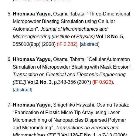
Hiromasa Yagyu
, Osamu Tabata: "Three-Dimensional
Micropowder Blasting Simulation using Cellular
Automaton",
Journal of Micromechanics and
Microengineering (Institute of Physics)
Vol.18 No. 5
,
055010(9pp) (2008)
(IF 2.282)
.
[abstract
]
Hiromasa Yagyu
, Osamu Tabata: "Cellular Automaton
Simulation of Micropowder Blasting with Mask Erosion",
Transaction on Electrical and Electronic Engineering
(IEEJ)
Vol.2 No. 3
, p.348-356 (2007)
(IF 0.923)
.
[abstract
]
Hiromasa Yagyu
, Shigehiko Hayashi, Osamu Tabata:
"Fabrication of Plastic Micro Tip Array using Laser
Micromachining of Nanoparticles Dispersed Polymer
and Micromolding",
Transactions on Sensors and
Micromachines (IEEJ)
Vol.126-E No. 1
, p.7-13 (2006).